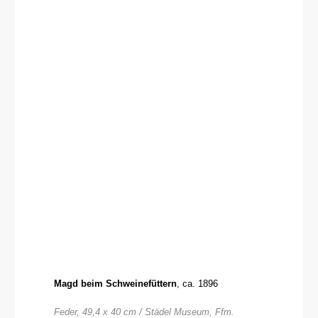
Magd beim Schweinefüttern
, ca. 1896
Feder, 49,4 x 40 cm / Städel Museum, Ffm.