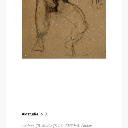
Aktstudie
, o. J.
Technik (?), Maße (?) / © 2026 F.B. Archiv